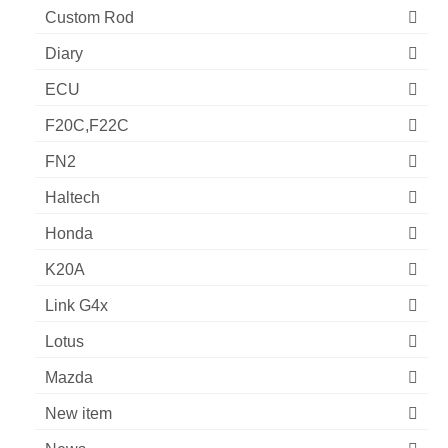
Custom Rod
Diary
ECU
F20C,F22C
FN2
Haltech
Honda
K20A
Link G4x
Lotus
Mazda
New item