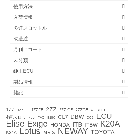
使用方法
入荷情報
多連スロットル
改造道
月刊アコード
未分類
純正ECU
製品情報
雑記
2ZZ
1ZZ
1ZZFE
2ZZ-GE
2ZZGE
1ZZ-FE
4E
4EFTE
ECU
DBW
CL7
4連スロットル
7AG
B18C
DC2
Elise
Exige
K20A
ITB
HONDA
ITBW
Lotus
NEWAY
TOYOTA
K24A
MR-S