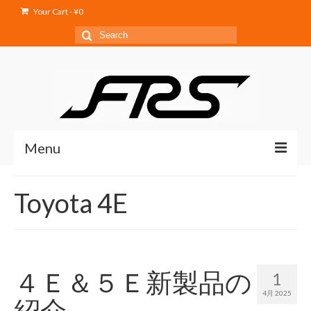
Your Cart
-
¥
0
Search
for:
Menu
Home
Toyota 4E
Service
Products
Shop
４Ｅ＆５Ｅ新製品の
1
4月 2025
Blog
紹介