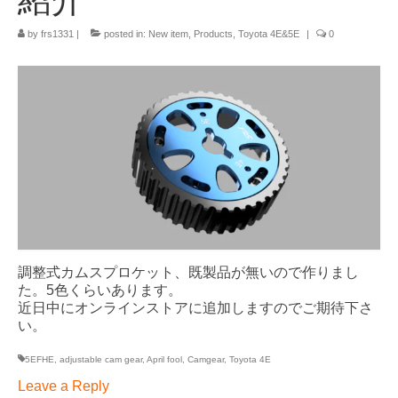
Info
by
frs1331
|
posted in:
New item
,
Products
,
Toyota 4E&5E
|
0
Contact Us
調整式カムスプロケット、既製品が無いので作りまし
た。5色くらいあります。
近日中にオンラインストアに追加しますのでご期待下さ
い。
5EFHE
,
adjustable cam gear
,
April fool
,
Camgear
,
Toyota 4E
Leave a Reply