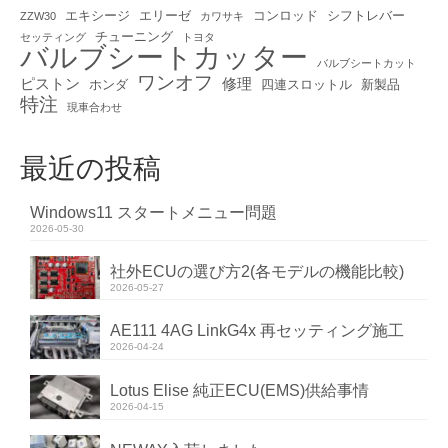
エキシージ
エリーゼ
コンロッド
シフトレバー
ZZW30
カワサキ
チューニング
セッティング
トヨタ
バルブシートカッター
バルブシートカット
ワンオフ
ピストン
修理
ホンダ
四連スロットル
新製品
特注
現車合わせ
最近の投稿
Windows11 スタートメニュー問題
2026-05-30
社外ECUの選び方2(各モデルの機能比較)
2026-05-27
AE111 4AG LinkG4x 再セッティング施工
2026-04-24
Lotus Elise 純正ECU(EMS)供給事情
2026-04-15