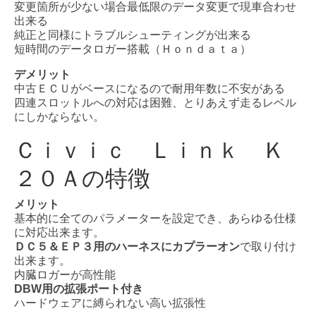
変更箇所が少ない場合最低限のデータ変更で現車合わせ
出来る
純正と同様にトラブルシューティングが出来る
短時間のデータロガー搭載（Ｈｏｎｄａｔａ）
デメリット
中古ＥＣＵがベースになるので耐用年数に不安がある
四連スロットルへの対応は困難、とりあえず走るレベル
にしかならない。
Ｃｉｖｉｃ Ｌｉｎｋ Ｋ
２０Ａの特徴
メリット
基本的に全てのパラメーターを設定でき、あらゆる仕様
に対応出来ます。
ＤＣ５＆ＥＰ３用のハーネスにカプラーオン
で取り付け
出来ます。
内臓ロガーが高性能
DBW用の拡張ポート付き
ハードウェアに縛られない高い拡張性