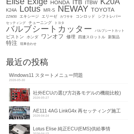
Elise
Exige
K20A
ITB
HONDA
ITBW
Lotus
NEWAY
TOYOTA
K24A
MR-S
エキシージ
エリーゼ
コンロッド
シフトレバー
ZZW30
カワサキ
チューニング
セッティング
トヨタ
バルブシートカッター
バルブシートカット
ワンオフ
ピストン
修理
ホンダ
四連スロットル
新製品
特注
現車合わせ
最近の投稿
Windows11 スタートメニュー問題
2026-05-30
社外ECUの選び方2(各モデルの機能比較)
2026-05-27
AE111 4AG LinkG4x 再セッティング施工
2026-04-24
Lotus Elise 純正ECU(EMS)供給事情
2026-04-15