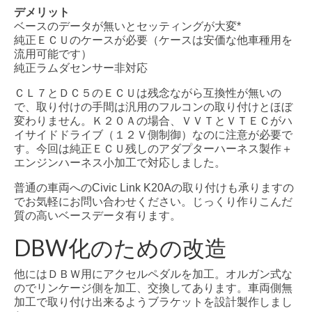
デメリット
ベースのデータが無いとセッティングが大変*
純正ＥＣＵのケースが必要（ケースは安価な他車種用を
流用可能です）
純正ラムダセンサー非対応
ＣＬ７とＤＣ５のＥＣＵは残念ながら互換性が無いの
で、取り付けの手間は汎用のフルコンの取り付けとほぼ
変わりません。Ｋ２０Ａの場合、ＶＶＴとＶＴＥＣがハ
イサイドドライブ（１２Ｖ側制御）なのに注意が必要で
す。今回は純正ＥＣＵ残しのアダプターハーネス製作＋
エンジンハーネス小加工で対応しました。
普通の車両へのCivic Link K20Aの取り付けも承りますの
でお気軽にお問い合わせください。じっくり作りこんだ
質の高いベースデータ有ります。
DBW化のための改造
他にはＤＢＷ用にアクセルペダルを加工。オルガン式な
のでリンケージ側を加工、交換してあります。車両側無
加工で取り付け出来るようブラケットを設計製作しまし