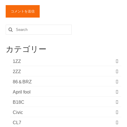
Search
for:
カテゴリー
1ZZ
2ZZ
86＆BRZ
April fool
B18C
Civic
CL7