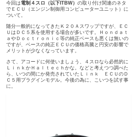
今回は
電制４スロ（以下ITBW）
の取り付け関連のネタ
Info
でＥＣＵ（エンジン制御用コンピューターユニット）に
ついて。
Contact Us
随分一般的になってきたＫ２０Ａスワップですが、ＥＣ
ＵはＤＣ５系を使用する場合が多いです。Ｈｏｎｄａｔ
ａやＤｏｃｔｒｏｎｉｃ等の純正ベースも悪くは無いの
ですが、ベースの純正ＥＣＵの価格高騰と円安の影響で
メリットが少なくなっています。
さて、アコードに何使いましょう、４スロなら必然的に
ＬｉｎｋかＨａｌｔｅｃｈかな。などと考えつつ調べた
ら、いつの間にか発売されていたＬｉｎｋ ＥＣＵのＤ
Ｃ５用プラグインモデル。今後の為に、こいつを試す事
に。