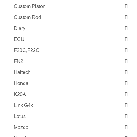
Custom Piston
Custom Rod
Diary
ECU
F20C,F22C
FN2
Haltech
Honda
K20A
Link G4x
Lotus
Mazda