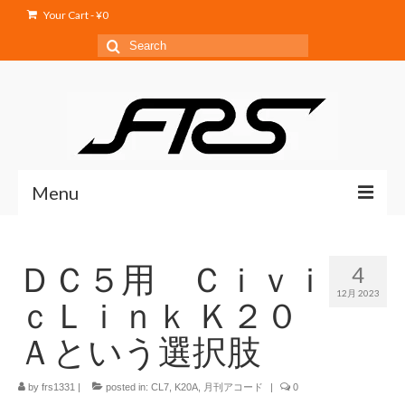
Your Cart
-
¥
0
Search
for:
Menu
Home
ＤＣ５用 Ｃｉｖｉ
4
Service
12月 2023
ｃＬｉｎｋ Ｋ２０
Products
Ａという選択肢
Shop
by
frs1331
Blog
|
posted in:
CL7
,
K20A
,
月刊アコード
|
0