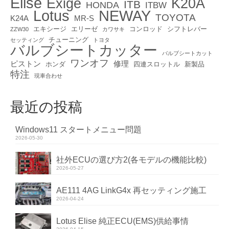
Elise
Exige
K20A
ITB
HONDA
ITBW
Lotus
NEWAY
TOYOTA
K24A
MR-S
エキシージ
エリーゼ
コンロッド
シフトレバー
ZZW30
カワサキ
チューニング
セッティング
トヨタ
バルブシートカッター
バルブシートカット
ワンオフ
ピストン
修理
ホンダ
四連スロットル
新製品
特注
現車合わせ
最近の投稿
Windows11 スタートメニュー問題
2026-05-30
社外ECUの選び方2(各モデルの機能比較)
2026-05-27
AE111 4AG LinkG4x 再セッティング施工
2026-04-24
Lotus Elise 純正ECU(EMS)供給事情