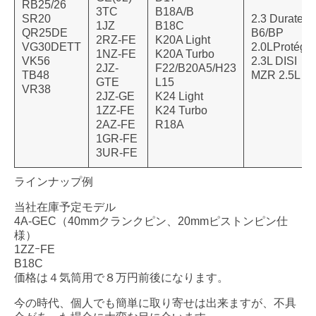
RB25/26
3TC
B18A/B
SR20
2.3 Duratec
1JZ
B18C
QR25DE
B6/BP
2RZ-FE
K20A Light
VG30DETT
2.0LProtégé
1NZ-FE
K20A Turbo
VK56
2.3L DISI
2JZ-
F22/B20A5/H23
TB48
MZR 2.5L
GTE
L15
VR38
2JZ-GE
K24 Light
1ZZ-FE
K24 Turbo
2AZ-FE
R18A
1GR-FE
3UR-FE
ラインナップ例
当社在庫予定モデル
4A-GEC（40mmクランクピン、20mmピストンピン仕
様）
1ZZｰFE
B18C
価格は４気筒用で８万円前後になります。
今の時代、個人でも簡単に取り寄せは出来ますが、不具