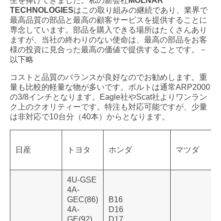
生を捧げてきました。私の新会社
MOLNAR
TECHNOLOGIES
はこの取り組みの継続であり、業界で
最高品質の部品と最高の顧客サービスを提供することに
専念しています。部品を購入できる場所はたくさんあり
ますが、当社の終わりのない使命は、最高の部品をお客
様の投資に見合った最高の価値で提供することです。－
以下略
コストと品質のバランスが良好なのでお勧めします。重
量も比較的軽量な物が多いです。ボルトは通常ARP2000
の3/8インチとなります。Eagle社やScat社よりワンラン
ク上のクオリティーです。特注も対応可能ですが、少量
は非対応で10台分（40本）からとなります。
日産
トヨタ
ホンダ
マツダ
4U-GSE
4A-
GEC(86)
B16
4A-
D16
GE(92)
D17