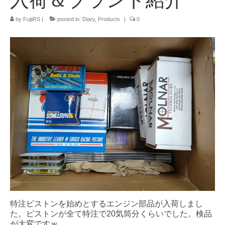
Info
by
FujiiRS
|
posted in:
Diary
,
Products
|
0
Contact Us
特注ピストンを始めとするエンジン部品が入荷しまし
た。ピストンが全て特注で20気筒分くらいでした。検品
が大変ですｗ