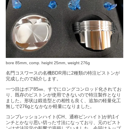
bore 85mm, comp. height 25mm, weight 276g
名門コスワースの名機BDR用に2種類の特注ピストンが
完成したので紹介します。
一つ目はボア85㎜、すでにロングコンロッド化されてお
り、既存のピストンが使用できないので特注製作となり
ました。形状は鍛造型との相性も良く、追加の軽量化工
無しで276gとなかなか軽量になりました。
コンプレッションハイト(CH、通称ピンハイト)が約1イ
ンチとかなり思い切った寸法になっており、元のピスト
ンは寸法設定の影響で溶損していました。今回はトップ