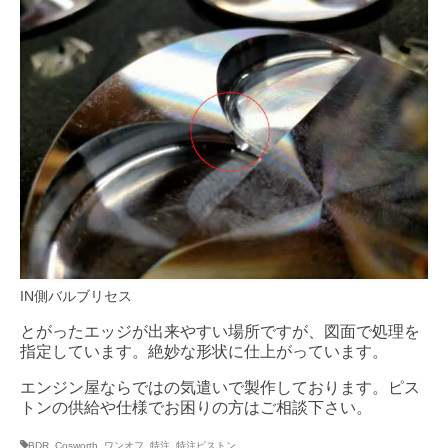
IN側バルブリセス
とがったエッジが出来やすい場所ですが、図面で処理を
指定しています。絶妙な形状に仕上がっています。
エンジン屋ならではの気遣いで製作しております。ピス
トンの供給や仕様でお困りの方はご相談下さい。
BDR
,
Cosworth
,
ワンオフ
,
特注
,
特注ピストン