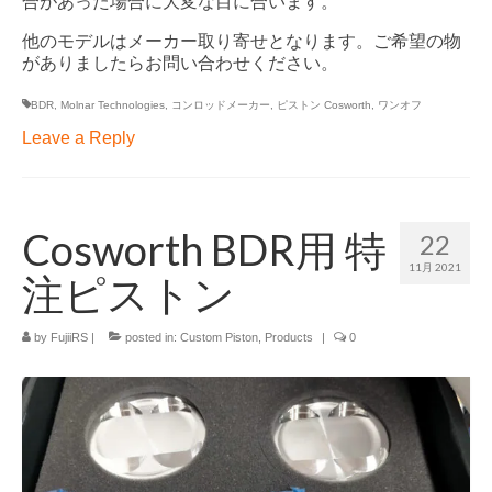
合があった場合に大変な目に合います。
他のモデルはメーカー取り寄せとなります。ご希望の物
がありましたらお問い合わせください。
BDR
,
Molnar Technologies
,
コンロッドメーカー
,
ピストン Cosworth
,
ワンオフ
Leave a Reply
Cosworth BDR用 特
22
11月 2021
注ピストン
by
FujiiRS
|
posted in:
Custom Piston
,
Products
|
0