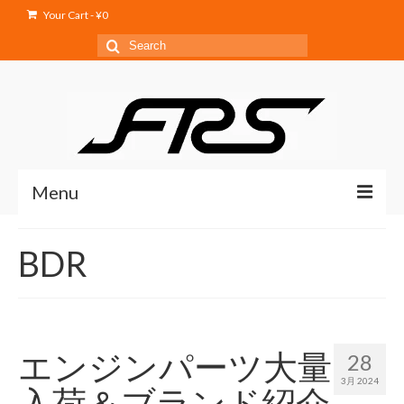
Your Cart
-
¥
0
Search
for:
Menu
Home
BDR
Service
Products
Shop
エンジンパーツ大量
28
3月 2024
Blog
入荷＆ブランド紹介