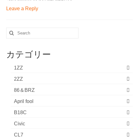
Leave a Reply
Search
for:
カテゴリー
1ZZ
2ZZ
86＆BRZ
April fool
B18C
Civic
CL7