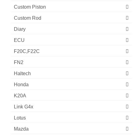
Custom Piston
Custom Rod
Diary
ECU
F20C,F22C
FN2
Haltech
Honda
K20A
Link G4x
Lotus
Mazda