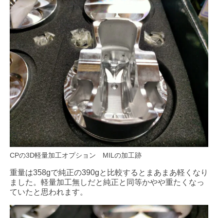
CPの3D軽量加工オプション MILの加工跡
重量は358gで純正の390gと比較するとまあまあ軽くなり
ました。軽量加工無しだと純正と同等かやや重たくなっ
ていたと思われます。