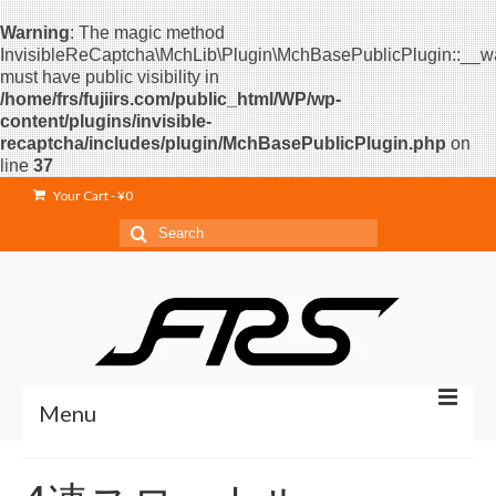
Warning
: The magic method
InvisibleReCaptcha\MchLib\Plugin\MchBasePublicPlugin::__w
must have public visibility in
/home/frs/fujiirs.com/public_html/WP/wp-
content/plugins/invisible-
recaptcha/includes/plugin/MchBasePublicPlugin.php
on
line
37
Your Cart
-
¥
0
Search
for:
Menu
Home