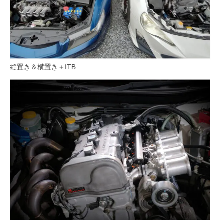
縦置き＆横置き＋ITB