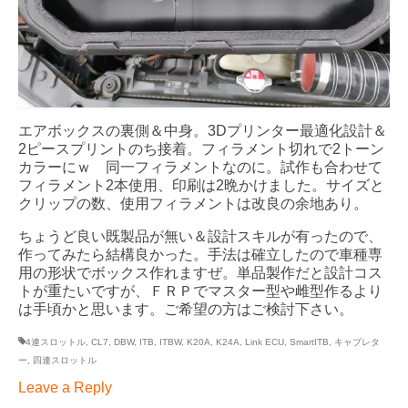
エアボックスの裏側＆中身。3Dプリンター最適化設計＆
2ピースプリントのち接着。フィラメント切れで2トーン
カラーにｗ 同一フィラメントなのに。試作も合わせて
フィラメント2本使用、印刷は2晩かけました。サイズと
クリップの数、使用フィラメントは改良の余地あり。
ちょうど良い既製品が無い＆設計スキルが有ったので、
作ってみたら結構良かった。手法は確立したので車種専
用の形状でボックス作れますぜ。単品製作だと設計コス
トが重たいですが、ＦＲＰでマスター型や雌型作るより
は手頃かと思います。ご希望の方はご検討下さい。
4連スロットル
,
CL7
,
DBW
,
ITB
,
ITBW
,
K20A
,
K24A
,
Link ECU
,
SmartITB
,
キャブレタ
ー
,
四連スロットル
Leave a Reply