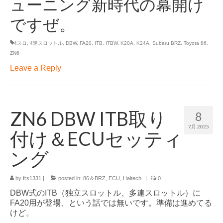
ューニング新時代の幕開け
ですぜ。
4スロ
,
4連スロットル
,
DBW
,
FA20
,
ITB
,
ITBW
,
K20A
,
K24A
,
Subaru BRZ
,
Toyota 86
,
ZN6
Leave a Reply
ZN6 DBW ITB取り
8
7月 2025
付け＆ECUセッティ
ング
by
frs1331
|
posted in:
86＆BRZ
,
ECU
,
Haltech
|
0
DBW式のITB（独立スロットル、多連スロットル）に
FA20用が登場、という話では無いです。準備は進めてる
けど。