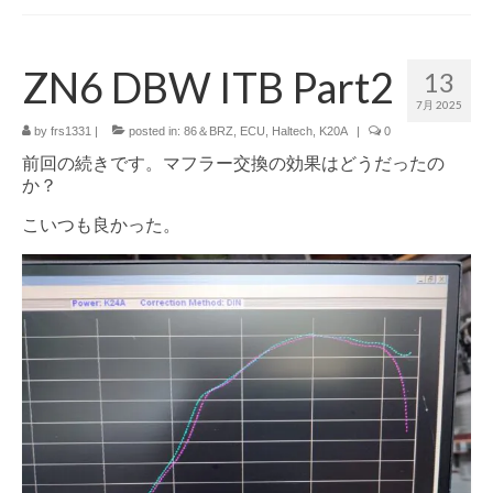
ZN6 DBW ITB Part2
13
7月 2025
by
frs1331
|
posted in:
86＆BRZ
,
ECU
,
Haltech
,
K20A
|
0
前回の続きです。マフラー交換の効果はどうだったの
か？
こいつも良かった。