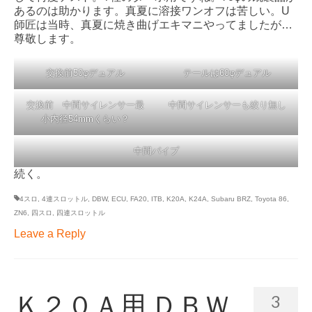
あるのは助かります。真夏に溶接ワンオフは苦しい。U
師匠は当時、真夏に焼き曲げエキマニやってましたが…
尊敬します。
交換前50φデュアル
テールは60φデュアル
交換前 中間サイレンサー最
中間サイレンサーも絞り無し
小内径54mmくらい？
中間パイプ
続く。
4スロ
,
4連スロットル
,
DBW
,
ECU
,
FA20
,
ITB
,
K20A
,
K24A
,
Subaru BRZ
,
Toyota 86
,
ZN6
,
四スロ
,
四連スロットル
Leave a Reply
Ｋ２０Ａ用 ＤＢＷ
3