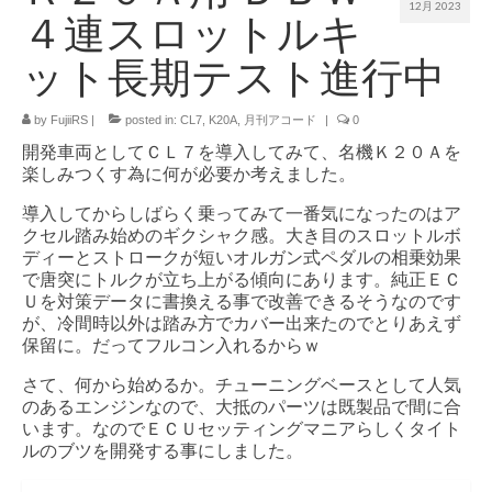
12月 2023
４連スロットルキ
ット長期テスト進行中
by
FujiiRS
|
posted in:
CL7
,
K20A
,
月刊アコード
|
0
開発車両としてＣＬ７を導入してみて、名機Ｋ２０Ａを
楽しみつくす為に何が必要か考えました。
導入してからしばらく乗ってみて一番気になったのはア
クセル踏み始めのギクシャク感。大き目のスロットルボ
ディーとストロークが短いオルガン式ペダルの相乗効果
で唐突にトルクが立ち上がる傾向にあります。純正ＥＣ
Ｕを対策データに書換える事で改善できるそうなのです
が、冷間時以外は踏み方でカバー出来たのでとりあえず
保留に。だってフルコン入れるからｗ
さて、何から始めるか。チューニングベースとして人気
のあるエンジンなので、大抵のパーツは既製品で間に合
います。なのでＥＣＵセッティングマニアらしくタイト
ルのブツを開発する事にしました。