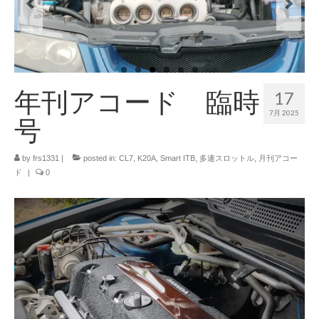
年刊アコード 臨時
17
7月 2025
号
by
frs1331
|
posted in:
CL7
,
K20A
,
Smart ITB
,
多連スロットル
,
月刊アコー
ド
|
0