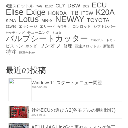
ECU
DBW
CL7
4連スロットル
7AG
B18C
DC2
Elise
Exige
K20A
ITB
HONDA
ITBW
Lotus
NEWAY
TOYOTA
K24A
MR-S
エキシージ
エリーゼ
コンロッド
シフトレバー
ZZW30
カワサキ
チューニング
セッティング
トヨタ
バルブシートカッター
バルブシートカット
ワンオフ
ピストン
修理
ホンダ
四連スロットル
新製品
特注
現車合わせ
最近の投稿
Windows11 スタートメニュー問題
2026-05-30
社外ECUの選び方2(各モデルの機能比較)
2026-05-27
AE111 4AG LinkG4x 再セッティング施工