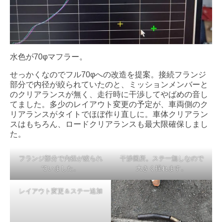
水色が70φマフラー。
せっかくなのでフル70φへの改造を提案。接続フランジ
部分で内径が絞られていたのと、ミッションメンバーと
のクリアランスが無く、走行時に干渉してやばめの音し
てました。多少のレイアウト変更の予定が、車両側のク
リアランスがタイトでほぼ作り直しに。車体クリアラン
スはもちろん、ロードクリアランスも最大限確保しまし
た。
フランジ部分で内径が絞られ
干渉箇所。ステー無しなので
ていました。
大きく揺れます。
レイアウト変更＆ステー追加