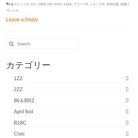
4連スロットル
,
CL7
,
DBW
,
ITB
,
K20A
,
K24A
,
アコードR
,
シビックR
,
令和仕様
,
四連ス
ロットル
Leave a Reply
Search
for:
カテゴリー
1ZZ
2ZZ
86＆BRZ
April fool
B18C
Civic