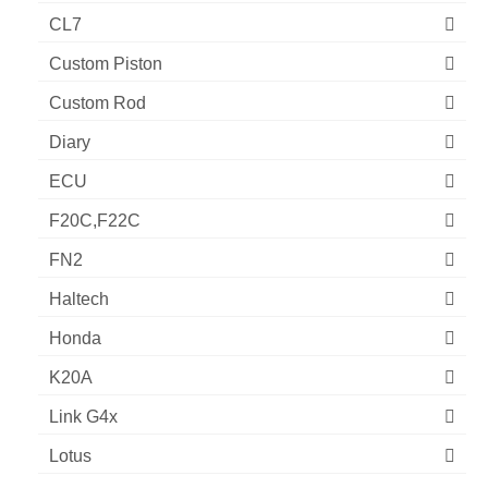
CL7
Custom Piston
Custom Rod
Diary
ECU
F20C,F22C
FN2
Haltech
Honda
K20A
Link G4x
Lotus