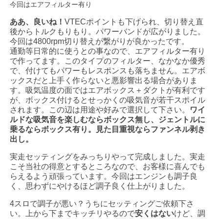
今回はエアフィルター有り
ああ、良いね！
VTECポイントも下げられ、切り替え直
後からトルクもりもり。パワーバンドが広がりました。
今回は4800rpm切り替えが繋がりが良かったです。
通勤等日常的に使うとの事なので、エアフィルター有り
で作ってます。このタイプのフィルター、なかなか優秀
で、付けてもパワーもレスポンスも落ちません。エアボ
ックスだと上手く作らないと悪影響出る場合がありま
す。吸気温度の面ではエアボックス＋ダクトが有利です
が、ボックス付けるとせっかくの吸気音が若干スポイル
されます。この辺は用途や好みで選択して下さい。
ワイ
ルドな吸気音を楽しむならボックス無し、ジェントルに
乗るならボックス有り。見た目重視ならファンネル剥き
出し。
実走セッティングをみっちりやって完成しました。実走
こそ当社の得意とするところなので、お客様に喜んでも
らえるよう頑張っています。今回はエンジンも調子良
く、思わずにやけるほど調子良く仕上がりました。
4スロで調子が悪い？うちにセッティングご依頼下さ
い。上から下までキッチリやるので
安くはない
けど、調