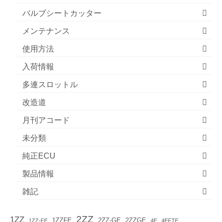
バルブシートカッター
メンテナンス
使用方法
入荷情報
多連スロットル
改造道
月刊アコード
未分類
純正ECU
製品情報
雑記
2ZZ
1ZZ
1ZZFE
2ZZ-GE
2ZZGE
1ZZ-FE
4E
4EFTE