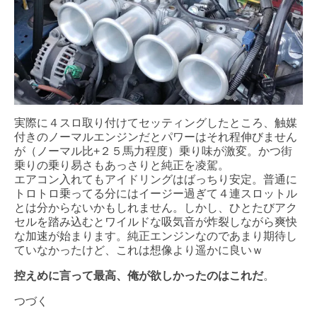
実際に４スロ取り付けてセッティングしたところ、触媒
付きのノーマルエンジンだとパワーはそれ程伸びません
が（ノーマル比+２５馬力程度）乗り味が激変。かつ街
乗りの乗り易さもあっさりと純正を凌駕。
エアコン入れてもアイドリングはばっちり安定。普通に
トロトロ乗ってる分にはイージー過ぎて４連スロットル
とは分からないかもしれません。しかし、ひとたびアク
セルを踏み込むとワイルドな吸気音が炸裂しながら爽快
な加速が始まります。純正エンジンなのであまり期待し
ていなかったけど、これは想像より遥かに良いｗ
控えめに言って最高、俺が欲しかったのはこれだ
。
つづく