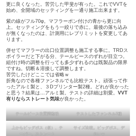
更に良くなった。苦労した甲斐が有った。これでVVTを
始め、全開域のセッティングを一通り施工出来ます。
紫の線がフル70φ。マフラーポン付けの青から更に向
上。セッティングをもう一絞りで赤に。最後の落ち込み
が無くなったのは、計測用にレブリミットを変更してあ
ります。
併せてマフラーの出口位置調整も施工する事に。TRDス
ポイラーだと下がる分、テールピースのずれが目立つ。
組付け時の調整を行っても多少ずれるのは既製品の限界
ですね。切断＆溶接して調整します。
苦労したけどここでは省略ｗ
折角なので各種ファンネルでも比較テスト。頑張って作
ったアルミ製と、３Dプリンター製2種。どれが良かった
と思う？結果は…アルミ製。テストの詳細は割愛。
VVT
有りならストレート気味
が良かった。
テールピース位置調整後
テストしたファンネル3種
上からビッグボス（仮）、テ
サイズ比較。ビッグボス、デ
ーパー、ストレート
カいｗ