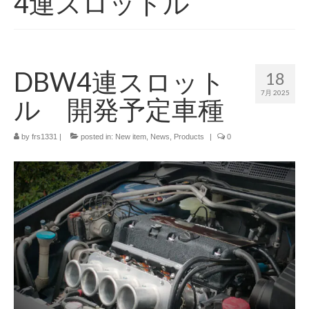
4連スロットル
Service
Products
Shop
DBW4連スロット
18
7月 2025
Blog
ル 開発予定車種
Info
by
frs1331
|
posted in:
New item
,
News
,
Products
|
0
Contact Us