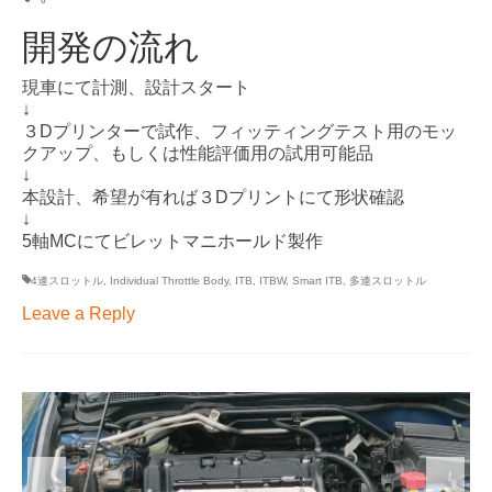
開発の流れ
現車にて計測、設計スタート
↓
３Dプリンターで試作、フィッティングテスト用のモッ
クアップ、もしくは性能評価用の試用可能品
↓
本設計、希望が有れば３Dプリントにて形状確認
↓
5軸MCにてビレットマニホールド製作
4連スロットル
,
Individual Throttle Body
,
ITB
,
ITBW
,
Smart ITB
,
多連スロットル
Leave a Reply