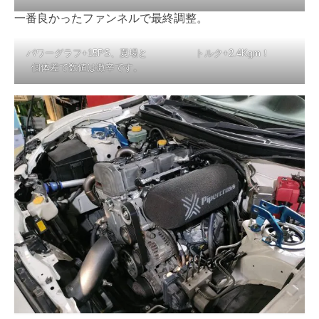
一番良かったファンネルで最終調整。
パワーグラフ+15PS、夏場と
トルク+2.4Kgm！
個体差で数値は激辛です。