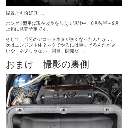
縦置きも恰好良し。
ホンダK型用は現在改良を加えて設計中、8月後半～9月
上旬に発売予定です。
そして、当分のアコードネタが無くなったんだが…。
次はエンジン本体？ネタでやるには重すぎるんだがｗ
いや、ネタじゃない、開発。開発だ…。
おまけ 撮影の裏側