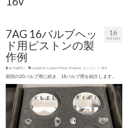
16v
Service
Products
Shop
7AG 16バルブヘッ
16
12月 2021
Blog
ド用ピストンの製
作例
Info
Contact Us
by
FujiiRS
|
posted in:
Custom Piston
,
Products
,
エンジン
|
0
前回の20バルブ用に続き、16バルブ用を紹介します。