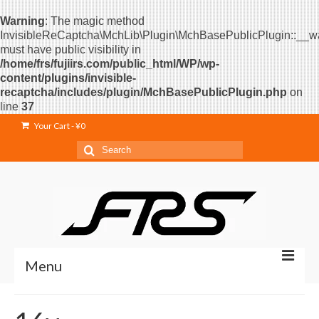
Warning
: The magic method
InvisibleReCaptcha\MchLib\Plugin\MchBasePublicPlugin::__w
must have public visibility in
/home/frs/fujiirs.com/public_html/WP/wp-
content/plugins/invisible-
recaptcha/includes/plugin/MchBasePublicPlugin.php
on
line
37
Your Cart
-
¥
0
Search
for:
Menu
Home