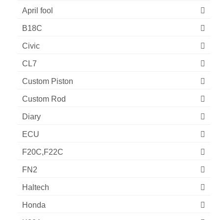
April fool
B18C
Civic
CL7
Custom Piston
Custom Rod
Diary
ECU
F20C,F22C
FN2
Haltech
Honda