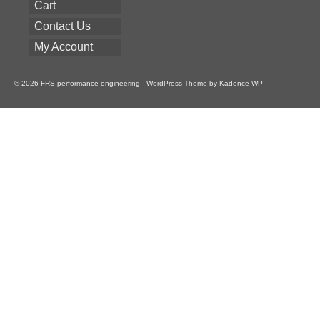
Cart
Contact Us
My Account
© 2026 FRS performance engineering - WordPress Theme by
Kadence WP