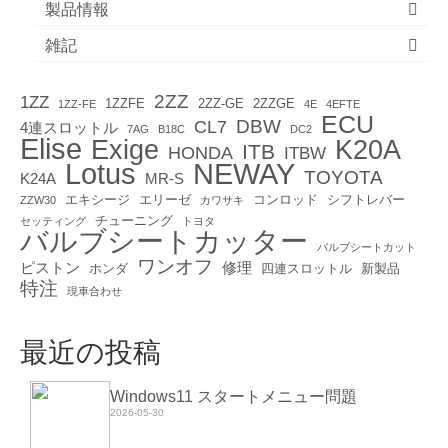
製品情報
雑記
2ZZ
1ZZ
1ZZFE
2ZZ-GE
2ZZGE
1ZZ-FE
4E
4EFTE
ECU
DBW
CL7
4連スロットル
7AG
B18C
DC2
Elise
Exige
K20A
ITB
HONDA
ITBW
Lotus
NEWAY
TOYOTA
K24A
MR-S
エキシージ
エリーゼ
コンロッド
シフトレバー
ZZW30
カワサキ
チューニング
セッティング
トヨタ
バルブシートカッター
バルブシートカット
ワンオフ
ピストン
修理
ホンダ
四連スロットル
新製品
特注
現車合わせ
最近の投稿
Windows11 スタートメニュー問題
2026-05-30