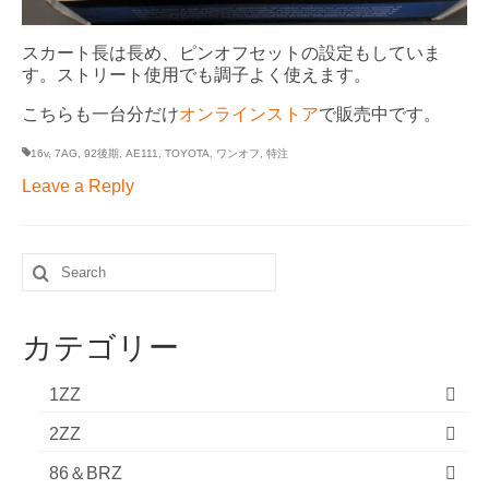
スカート長は長め、ピンオフセットの設定もしていま
す。ストリート使用でも調子よく使えます。
こちらも一台分だけ
オンラインストア
で販売中です。
16v
,
7AG
,
92後期
,
AE111
,
TOYOTA
,
ワンオフ
,
特注
Leave a Reply
Search
for:
カテゴリー
1ZZ
2ZZ
86＆BRZ