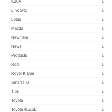
K20A
Link G4x
Lotus
Mazda
New item
News
Products
Rod
Rover K type
Smart ITB
Tips
Toyota
Toyota 4E&5E