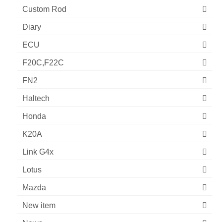
Custom Rod
Diary
ECU
F20C,F22C
FN2
Haltech
Honda
K20A
Link G4x
Lotus
Mazda
New item