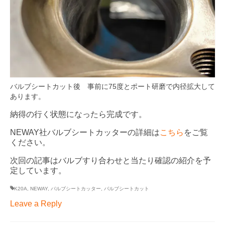
バルブシートカット後 事前に75度とポート研磨で内径拡大して
あります。
納得の行く状態になったら完成です。
NEWAY社バルブシートカッターの詳細は
こちら
をご覧
ください。
次回の記事はバルブすり合わせと当たり確認の紹介を予
定しています。
K20A
,
NEWAY
,
バルブシートカッター
,
バルブシートカット
Leave a Reply