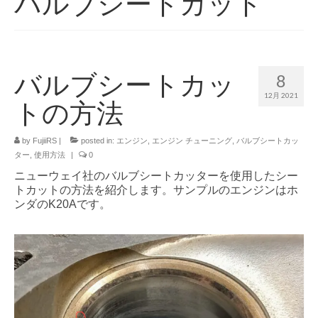
バルブシートカット
Service
Products
Shop
バルブシートカッ
8
12月 2021
Blog
トの方法
Info
by
FujiiRS
|
posted in:
エンジン
,
エンジン チューニング
,
バルブシートカッ
ター
,
使用方法
|
0
Contact Us
ニューウェイ社のバルブシートカッターを使用したシー
トカットの方法を紹介します。サンプルのエンジンはホ
ンダのK20Aです。