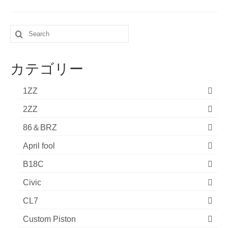
Search
for:
カテゴリー
1ZZ
2ZZ
86＆BRZ
April fool
B18C
Civic
CL7
Custom Piston