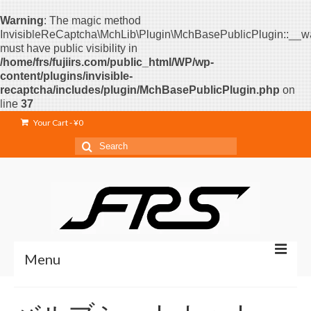
Warning
: The magic method
InvisibleReCaptcha\MchLib\Plugin\MchBasePublicPlugin::__w
must have public visibility in
/home/frs/fujiirs.com/public_html/WP/wp-
content/plugins/invisible-
recaptcha/includes/plugin/MchBasePublicPlugin.php
on
line
37
Your Cart
-
¥
0
Search
for:
Menu
Home