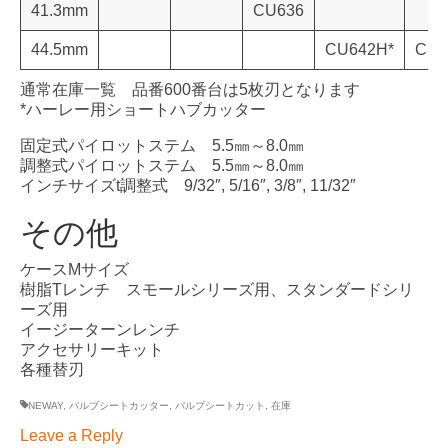
41.3mm
CU636
44.5mm
CU642H*
CU2
通常在庫一覧 品番600番台は5枚刃となります
*ハーレー用ショートハブカッター
固定式パイロットステム 5.5㎜～8.0㎜
調整式パイロットステム 5.5㎜～8.0㎜
インチサイズt調整式 9/32″, 5/16″, 3/8″, 11/32″
その他
ケースMサイズ
樹脂Tレンチ スモールシリーズ用、スタンダードシリ
ーズ用
イージーターンレンチ
アクセサリーキット
各種替刃
NEWAY
,
バルブシートカッター
,
バルブシートカット
,
在庫
Leave a Reply