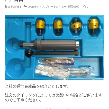
by
FujiiRS
|
posted in:
バルブシートカッター
,
製品情報
|
0
当社の通常在庫品を紹介いたします。
注文のタイミングによっては欠品中の場合がございます
のでご了承ください。