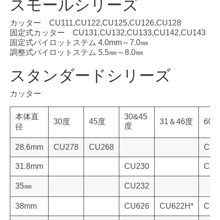
スモールシリーズ
カッター CU111,CU122,CU125,CU126,CU128
固定式カッター CU131,CU132,CU133,CU142,CU143
固定式パイロットステム 4.0mm～7.0㎜
調整式パイロットステム 5.5㎜～8.0㎜
スタンダードシリーズ
カッター
本体直
30&45
30度
45度
31＆46度
60
度
径
28.6mm
CU278
CU268
CU2
31.8mm
CU230
CU2
35㎜
CU232
38mm
CU626
CU622H*
CU2