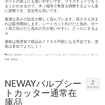
ポートの加工にも使いやすいです。プラグチューブをう
まくかわせるので、木っ端等で角度を調整するよりも楽
に調整でき、安定性も高いです。
最適な高さの設定が難しく悩んでいます。高ささえ決ま
れば販売開始します。シートカット向けだと低め、ポー
ト加工向けだと高めの方が使いやすい。どっちにするよ
ｗ
価格は無塗装で税込み７７００円程になる予定です。塗
装は各自でよろしく！
K20A
,
NEWAY
,
シリンダーヘッド
,
バルブシートカッター
,
バルブシートカット
,
ポート
研磨
,
新製品
NEWAYバルブシー
2
10月 2021
トカッター通常在
庫品