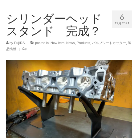
シリンダーヘッド
6
12月 2021
スタンド 完成？
by
FujiiRS
|
posted in:
New item
,
News
,
Products
,
バルブシートカッター
,
製
品情報
|
0