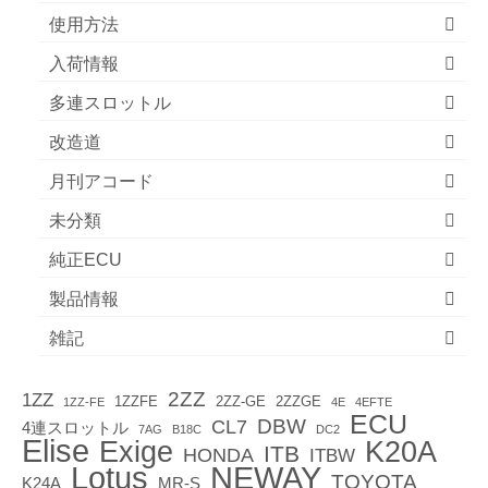
使用方法
入荷情報
多連スロットル
改造道
月刊アコード
未分類
純正ECU
製品情報
雑記
2ZZ
1ZZ
1ZZFE
2ZZ-GE
2ZZGE
1ZZ-FE
4E
4EFTE
ECU
DBW
CL7
4連スロットル
7AG
B18C
DC2
Elise
Exige
K20A
ITB
HONDA
ITBW
Lotus
NEWAY
TOYOTA
K24A
MR-S