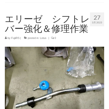
ッ
ト
溶
エリーゼ シフトレ
27
接
済
3月 2023
バー強化＆修理作業
み
A
S
by
FujiiRS
|
posted in:
Lotus
|
0
S
Y
個