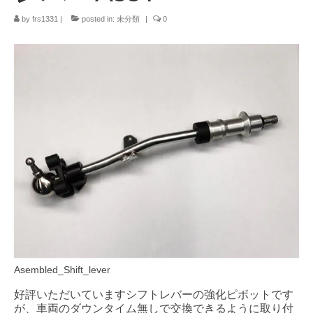
by
frs1331
|
posted in:
未分類
|
0
Asembled_Shift_lever
好評いただいていますシフトレバーの強化ピボットです
が、車両のダウンタイム無しで交換できるように取り付