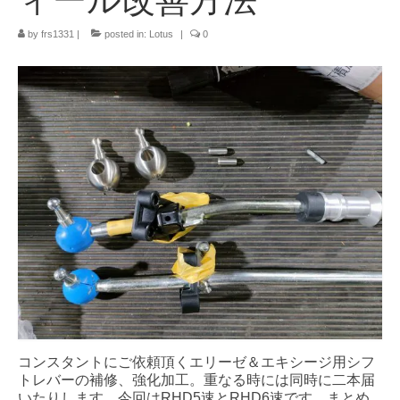
Info
by
frs1331
|
posted in:
Lotus
|
0
Contact Us
コンスタントにご依頼頂くエリーゼ＆エキシージ用シフ
トレバーの補修、強化加工。重なる時には同時に二本届
いたりします。今回はRHD5速とRHD6速です。まとめ