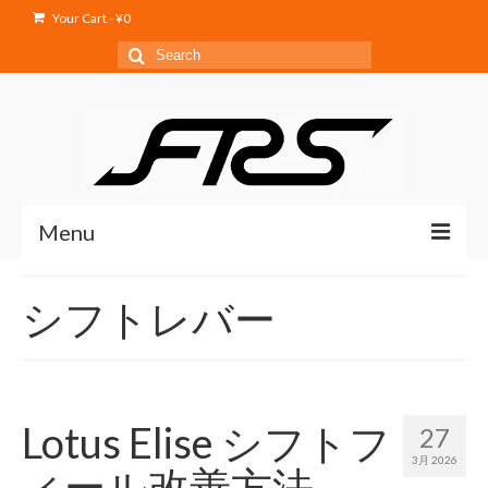
Your Cart
-
¥
0
Search
for:
Menu
Home
シフトレバー
Service
Products
Shop
Lotus Elise シフトフ
27
3月 2026
Blog
ィール改善方法