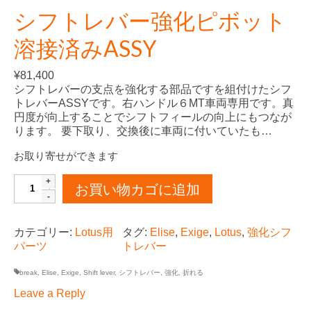
シフトレバー強化ピボット
溶接済みASSY
¥
81,400
シフトレバーの支点を強化する部品ですを組付けたシフ
トレバーASSYです。右ハンドル６MT車両専用です。真
円度が向上することでシフトフィールの向上にもつなが
ります。 要下取り、交換後に車両に付いていたも…
お取り寄せができます
シ
お買い物カゴに追加
フ
ト
レ
カテゴリー:
Lotus用
タグ:
Elise
, 
Exige
, 
Lotus
, 
強化シフ
バ
パーツ
トレバー
ー
強
break
,
Elise
,
Exige
,
Shift lever
,
シフトレバー
,
強化
,
折れる
化
ピ
Leave a Reply
ボ