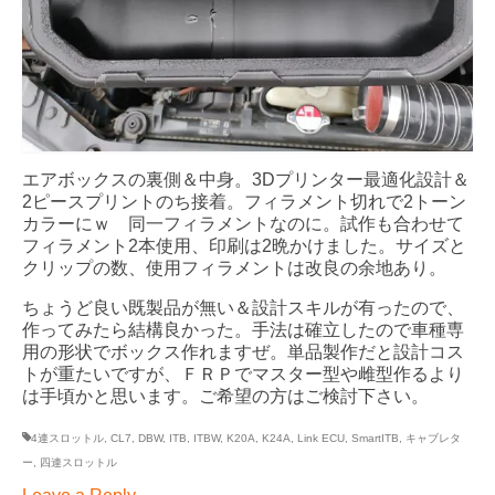
エアボックスの裏側＆中身。3Dプリンター最適化設計＆
2ピースプリントのち接着。フィラメント切れで2トーン
カラーにｗ 同一フィラメントなのに。試作も合わせて
フィラメント2本使用、印刷は2晩かけました。サイズと
クリップの数、使用フィラメントは改良の余地あり。
ちょうど良い既製品が無い＆設計スキルが有ったので、
作ってみたら結構良かった。手法は確立したので車種専
用の形状でボックス作れますぜ。単品製作だと設計コス
トが重たいですが、ＦＲＰでマスター型や雌型作るより
は手頃かと思います。ご希望の方はご検討下さい。
4連スロットル
,
CL7
,
DBW
,
ITB
,
ITBW
,
K20A
,
K24A
,
Link ECU
,
SmartITB
,
キャブレタ
ー
,
四連スロットル