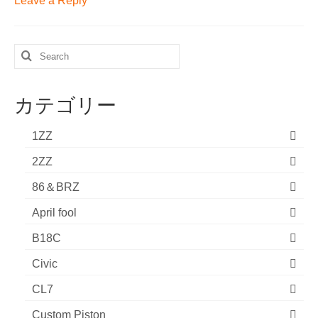
Leave a Reply
Search
for:
カテゴリー
1ZZ
2ZZ
86＆BRZ
April fool
B18C
Civic
CL7
Custom Piston