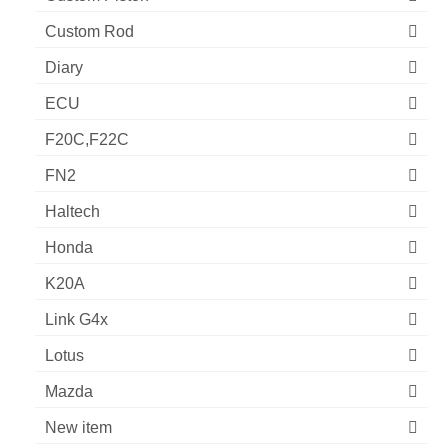
Custom Rod
Diary
ECU
F20C,F22C
FN2
Haltech
Honda
K20A
Link G4x
Lotus
Mazda
New item