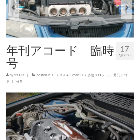
Info
Contact Us
年刊アコード 臨時
17
7月 2025
号
by
frs1331
|
posted in:
CL7
,
K20A
,
Smart ITB
,
多連スロットル
,
月刊アコー
ド
|
0