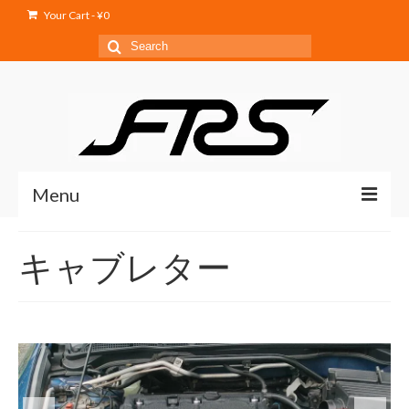
Your Cart
-
¥
0
Search
for:
Menu
Home
キャブレター
Service
Products
Shop
Blog