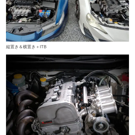
縦置き＆横置き＋ITB