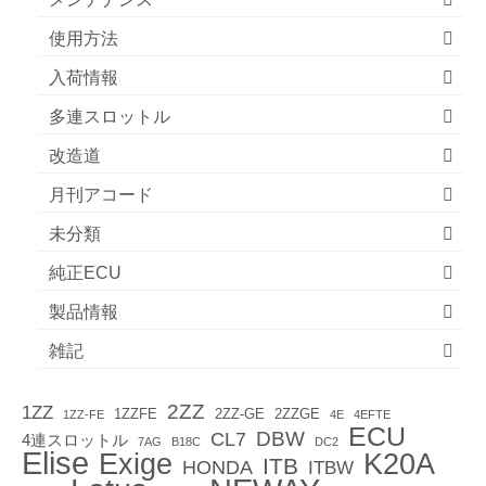
使用方法
入荷情報
多連スロットル
改造道
月刊アコード
未分類
純正ECU
製品情報
雑記
2ZZ
1ZZ
1ZZFE
2ZZ-GE
2ZZGE
1ZZ-FE
4E
4EFTE
ECU
DBW
CL7
4連スロットル
7AG
B18C
DC2
Elise
Exige
K20A
ITB
HONDA
ITBW