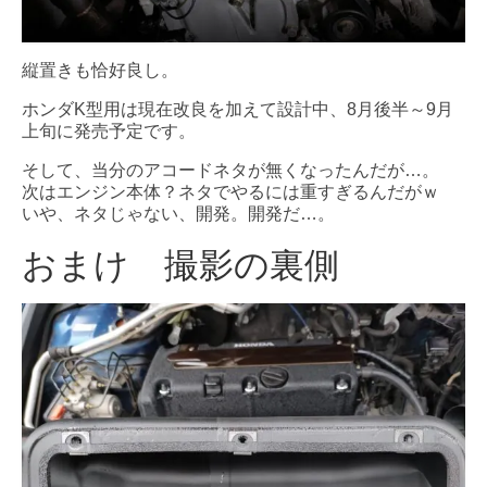
縦置きも恰好良し。
ホンダK型用は現在改良を加えて設計中、8月後半～9月
上旬に発売予定です。
そして、当分のアコードネタが無くなったんだが…。
次はエンジン本体？ネタでやるには重すぎるんだがｗ
いや、ネタじゃない、開発。開発だ…。
おまけ 撮影の裏側