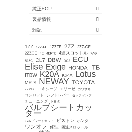
純正ECU
製品情報
雑記
2ZZ
1ZZ
1ZZFE
2ZZ-GE
1ZZ-FE
4連スロットル
2ZZGE
4E
4EFTE
7AG
ECU
DBW
CL7
B18C
DC2
Elise
Exige
ITB
HONDA
Lotus
K20A
ITBW
K24A
NEWAY
TOYOTA
MR-S
エキシージ
エリーゼ
ZZW30
カワサキ
コンロッド
シフトレバー
セッティング
チューニング
トヨタ
バルブシートカッ
ター
ピストン
ホンダ
バルブシートカット
ワンオフ
修理
四連スロットル