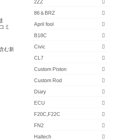
2ZZ
86＆BRZ
ま
April fool
コミ
B18C
Civic
含む新
CL7
Custom Piston
Custom Rod
Diary
ECU
F20C,F22C
FN2
Haltech