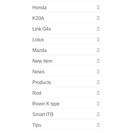
Honda
K20A
Link G4x
Lotus
Mazda
New item
News
Products
Rod
Rover K type
Smart ITB
Tips