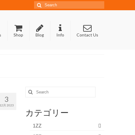
Search
for:
s
Shop
Blog
Info
Contact Us
Search
for:
3
12月 2023
カテゴリー
1ZZ