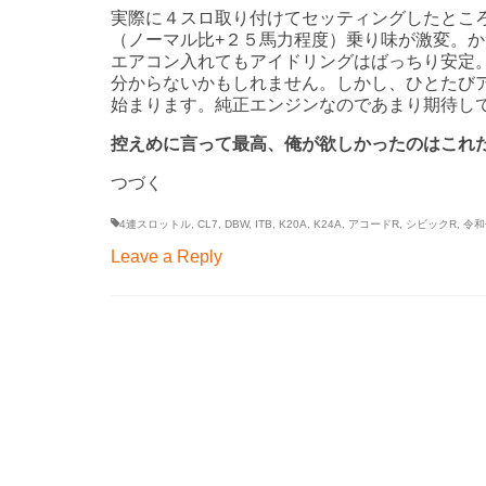
実際に４スロ取り付けてセッティングしたとこ
（ノーマル比+２５馬力程度）乗り味が激変。
エアコン入れてもアイドリングはばっちり安定
分からないかもしれません。しかし、ひとたび
始まります。純正エンジンなのであまり期待し
控えめに言って最高、俺が欲しかったのはこれ
つづく
4連スロットル
,
CL7
,
DBW
,
ITB
,
K20A
,
K24A
,
アコードR
,
シビックR
,
令和
Leave a Reply