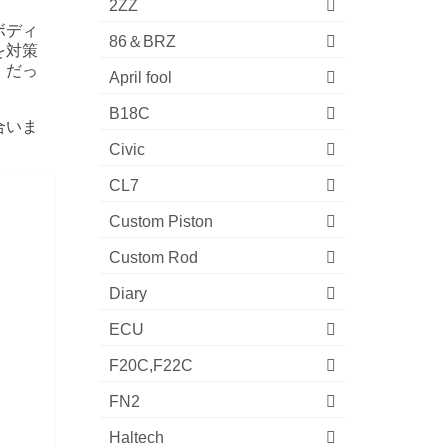
2ZZ
ボディ
86＆BRZ
を対策
。だっ
April fool
B18C
合いま
Civic
CL7
Custom Piston
Custom Rod
Diary
ECU
F20C,F22C
FN2
Haltech