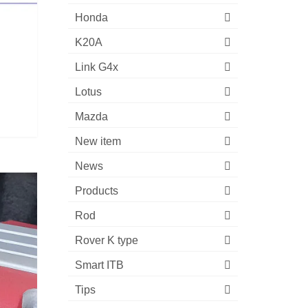
Honda
K20A
Link G4x
Lotus
Mazda
New item
News
Products
Rod
Rover K type
Smart ITB
Tips