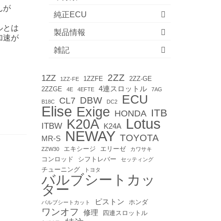
んが
純正ECU
ルとは
製品情報
加速が
雑記
2ZZ
1ZZ
1ZZFE
2ZZ-GE
1ZZ-FE
4連スロットル
2ZZGE
4E
4EFTE
7AG
ECU
DBW
CL7
B18C
DC2
Elise
Exige
ITB
HONDA
Lotus
K20A
ITBW
K24A
NEWAY
TOYOTA
MR-S
エキシージ
エリーゼ
ZZW30
カワサキ
コンロッド
シフトレバー
セッティング
チューニング
トヨタ
バルブシートカッ
ター
ピストン
ホンダ
バルブシートカット
ワンオフ
修理
四連スロットル