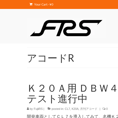
Your Cart
-
¥
0
アコードR
Ｋ２０Ａ用 ＤＢＷ
テスト進行中
by
FujiiRS
|
posted in:
CL7
,
K20A
,
月刊アコード
|
0
開発車両としてＣＬ７を導入してみて、名機Ｋ