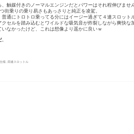
ろ、触媒付きのノーマルエンジンだとパワーはそれ程伸びませ
かつ街乗りの乗り易さもあっさりと純正を凌駕。
。普通にトロトロ乗ってる分にはイージー過ぎて４連スロット
アクセルを踏み込むとワイルドな吸気音が炸裂しながら爽快な
ていなかったけど、これは想像より遥かに良いｗ
だ
。
仕様
,
四連スロットル