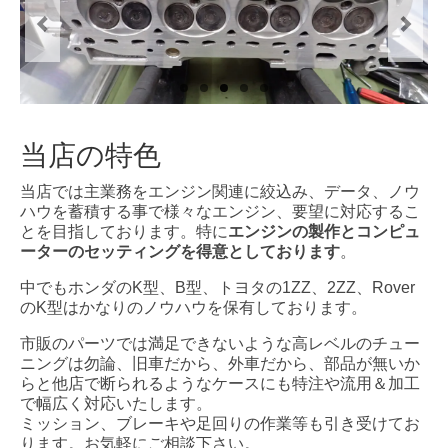
Info
Contact Us
当店の特色
当店では主業務をエンジン関連に絞込み、データ、ノウ
ハウを蓄積する事で様々なエンジン、要望に対応するこ
とを目指しております。特に
エンジンの製作とコンピュ
ーターのセッティングを得意としております
。
中でもホンダのK型、B型、トヨタの1ZZ、2ZZ、Rover
のK型はかなりのノウハウを保有しております。
市販のパーツでは満足できないような高レベルのチュー
ニングは勿論、旧車だから、外車だから、部品が無いか
らと他店で断られるようなケースにも特注や流用＆加工
で幅広く対応いたします。
ミッション、ブレーキや足回りの作業等も引き受けてお
ります。お気軽にご相談下さい。