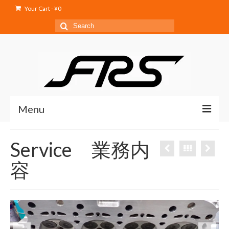
Your Cart
-
¥
0
Search
for:
Menu
Home
Service 業務内
Service
容
Products
Shop
Blog