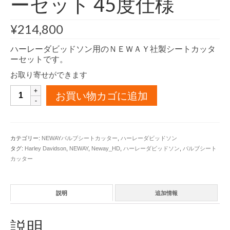
ーセット 45度仕様
¥
214,800
ハーレーダビッドソン用のＮＥＷＡＹ社製シートカッタ
ーセットです。
お取り寄せができます
ハ
お買い物カゴに追加
ー
レ
ー
ダ
カテゴリー:
NEWAYバルブシートカッター
,
ハーレーダビッドソン
ビ
タグ:
Harley Davidson
,
NEWAY
,
Neway_HD
,
ハーレーダビッドソン
,
バルブシート
ッ
カッター
ド
ソ
ン
用
説明
追加情報
バ
ル
説明
ブ