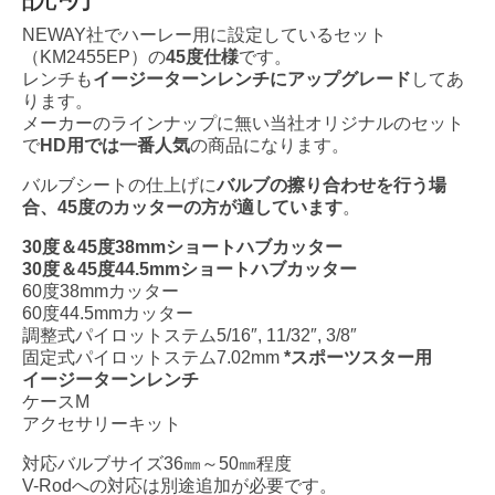
シ
ー
NEWAY社でハーレー用に設定しているセット
ト
（KM2455EP）の
45度仕様
です。
カ
レンチも
イージーターンレンチにアップグレード
してあ
ッ
ります。
タ
メーカーのラインナップに無い当社オリジナルのセット
ー
で
HD用では一番人気
の商品になります。
セ
ッ
バルブシートの仕上げに
バルブの擦り合わせを行う場
ト
合、45度のカッターの方が適しています
。
45
30度＆45度38mmショートハブカッター
度
30度＆45度44.5mmショートハブカッター
仕
60度38mmカッター
様
60度44.5mmカッター
個
調整式パイロットステム5/16″, 11/32″, 3/8″
固定式パイロットステム7.02mm
*スポーツスター用
イージーターンレンチ
ケースM
アクセサリーキット
対応バルブサイズ36㎜～50㎜程度
V-Rodへの対応は別途追加が必要です。