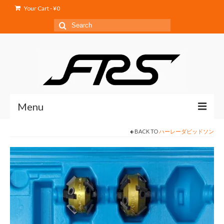
Your Cart
-
¥
0
Search
for:
Menu
BACK TO
ハーレーダビッドソン
Home
Service
Products
Shop
Blog