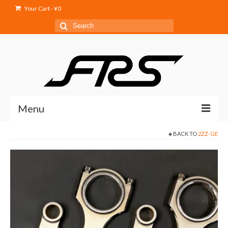
Your Cart
-
¥
0
Search
for:
Menu
BACK TO
2ZZ-GE
Home
Service
Products
Shop
Blog