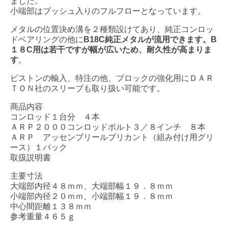
ました。
小端部はブッシュ入りのフルフローとなっています。
メタルの位置決め溝を２種類設けてあり、純正コンロッ
ドベアリングの他に
B18C純正メタルが流用できます。B
１８C用は若干ですが幅が広いため、耐久性が高まりま
す
。
ピストンの輸入、特注の他、ブロックの強化用にＤＡＲ
ＴＯＮ社のスリーブも取り扱い可能です。
商品内容
コンロッド１台分 ４本
ＡＲＰ２０００コンロッドボルト３／８インチ ８本
ＡＲＰ アッセンブリールブリカント（組み付け用グリ
ース）１パック
取扱説明書
主要寸法
大端部内径４８ｍｍ、大端部幅１９．８ｍｍ
小端部内径２０ｍｍ、小端部幅１９．８ｍｍ
中心間距離１３８ｍｍ
参考重量４６５ｇ