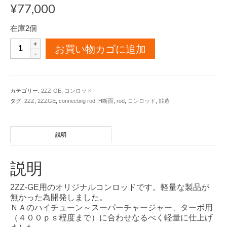
¥
77,000
在庫2個
2ZZ-
お買い物カゴに追加
GE
用
鍛
造
カテゴリー:
2ZZ-GE
,
コンロッド
H
タグ:
2ZZ
,
2ZZGE
,
connecting rod
,
H断面
,
rod
,
コンロッド
,
鍛造
断
面
コ
ン
説明
ロ
ッ
説明
ド
個
2ZZ-GE用のオリジナルコンロッドです。軽量な製品が
無かった為開発しました。
ＮＡのハイチューン～スーパーチャージャー、ターボ用
（４００ｐｓ程度まで）に合わせなるべく軽量に仕上げ