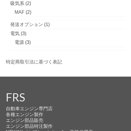
個
2
吸気系
2
品
商
の
個
2
MAF
2
品
商
の
個
1
発送オプション
1
品
商
の
個
3
電気
3
品
商
の
個
3
電源
3
品
商
の
個
品
商
の
特定商取引法に基づく表記
品
商
品
FRS
自動車エンジン専門店
各種エンジン製作
エンジン部品販売
エンジン部品特注製作