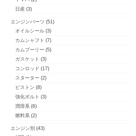
品
商
の
個
3
日産
3
品
商
の
個
51
エンジンパーツ
51
品
商
の
3
個
オイルシール
3
品
商
個
の
7
カムシャフト
7
品
の
商
個
5
カムプーリー
5
商
品
の
個
3
ガスケット
3
品
商
の
個
17
コンロッド
17
品
商
の
個
2
スターター
2
品
商
の
個
8
ピストン
8
品
商
の
個
3
強化ボルト
3
品
商
の
個
6
潤滑系
6
品
商
の
個
2
燃料系
2
品
商
の
個
43
エンジン別
43
品
商
の