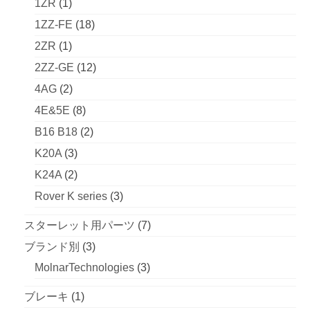
1
個
1ZR
1
品
商
個
の
18
1ZZ-FE
18
品
の
商
個
1
2ZR
1
商
品
の
個
12
2ZZ-GE
12
品
商
の
個
2
4AG
2
品
商
の
個
8
4E&5E
8
品
商
の
個
2
B16 B18
2
品
商
の
個
3
K20A
3
品
商
の
個
2
K24A
2
品
商
の
個
3
Rover K series
3
品
商
の
個
7
スターレット用パーツ
7
品
商
の
個
3
ブランド別
3
品
商
の
個
3
MolnarTechnologies
3
品
商
の
個
1
ブレーキ
1
品
商
の