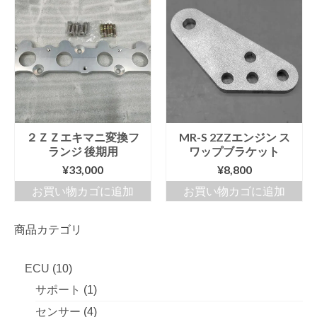
順
Info
Contact Us
２ＺＺエキマニ変換フ
MR-S 2ZZエンジン ス
ランジ 後期用
ワップブラケット
¥
33,000
¥
8,800
お買い物カゴに追加
お買い物カゴに追加
商品カテゴリ
10
ECU
10
個
1
サポート
1
の
個
4
センサー
4