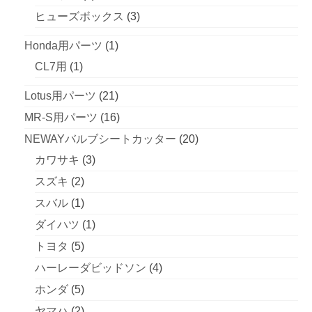
商
の
個
3
ヒューズボックス
3
品
商
の
個
1
Honda用パーツ
1
品
商
の
1
個
CL7用
1
品
商
個
の
21
Lotus用パーツ
21
品
の
商
個
16
MR-S用パーツ
16
商
品
の
個
20
NEWAYバルブシートカッター
20
品
商
の
3
個
カワサキ
3
品
商
個
の
2
スズキ
2
品
の
商
個
1
スバル
1
商
品
の
個
1
ダイハツ
1
品
商
の
個
5
トヨタ
5
品
商
の
個
4
ハーレーダビッドソン
4
品
商
の
個
5
ホンダ
5
品
商
の
個
2
ヤマハ
2