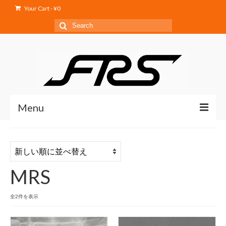
Your Cart
-
¥
0
Search
for:
Menu
Home
Service
MRS
Products
Shop
新
全2件を表示
し
Blog
い