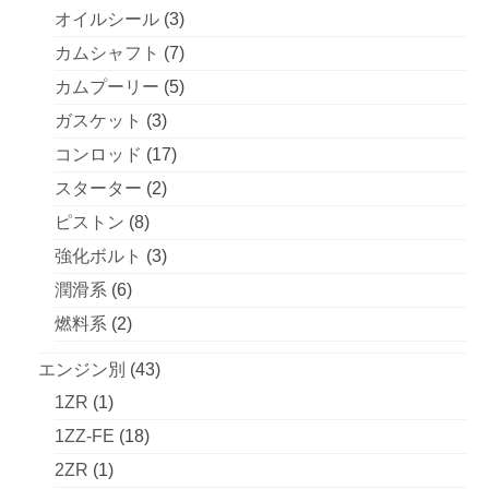
品
商
の
3
個
オイルシール
3
品
商
個
の
7
カムシャフト
7
品
の
商
個
5
カムプーリー
5
商
品
の
個
3
ガスケット
3
品
商
の
個
17
コンロッド
17
品
商
の
個
2
スターター
2
品
商
の
個
8
ピストン
8
品
商
の
個
3
強化ボルト
3
品
商
の
個
6
潤滑系
6
品
商
の
個
2
燃料系
2
品
商
の
個
43
エンジン別
43
品
商
の
1
個
1ZR
1
品
商
個
の
18
1ZZ-FE
18
品
の
商
個
1
2ZR
1