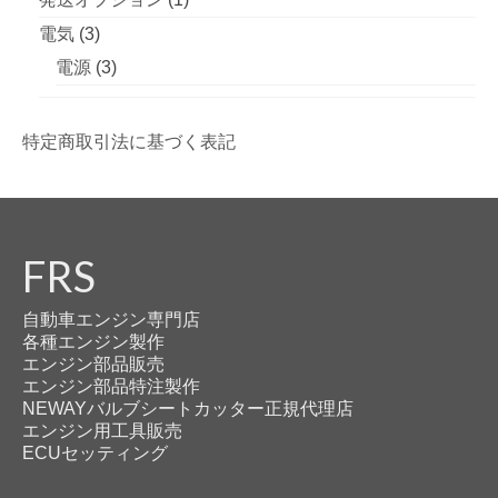
品
商
の
個
3
電気
3
品
商
の
個
3
電源
3
品
商
の
個
品
商
の
特定商取引法に基づく表記
品
商
品
FRS
自動車エンジン専門店
各種エンジン製作
エンジン部品販売
エンジン部品特注製作
NEWAYバルブシートカッター正規代理店
エンジン用工具販売
ECUセッティング