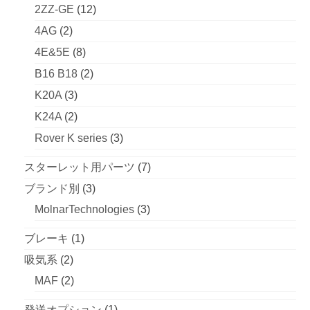
商
品
の
個
12
2ZZ-GE
12
品
商
の
個
2
4AG
2
品
商
の
個
8
4E&5E
8
品
商
の
個
2
B16 B18
2
品
商
の
個
3
K20A
3
品
商
の
個
2
K24A
2
品
商
の
個
3
Rover K series
3
品
商
の
個
7
スターレット用パーツ
7
品
商
の
個
3
ブランド別
3
品
商
の
個
3
MolnarTechnologies
3
品
商
の
個
1
ブレーキ
1
品
商
の
個
2
吸気系
2
品
商
の
個
2
MAF
2
品
商
の
個
1
発送オプション
1