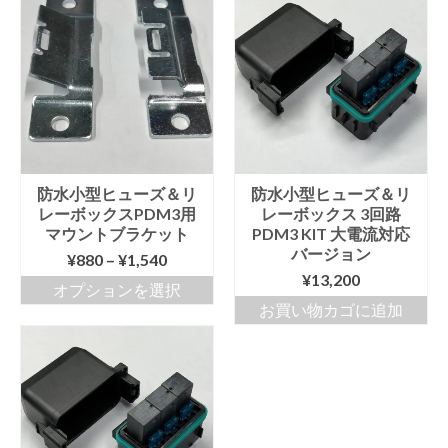
順
Info
Contact Us
防水小型ヒューズ＆リ
防水小型ヒューズ＆リ
レーボックスPDM3用
レーボックス 3回路
マウントブラケット
PDM3 KIT 大電流対応
バージョン
価
¥
880
–
¥
1,540
格
¥
13,200
オプションを選択
帯:
お買い物カゴに追加
こ
¥880
の
–
商
¥1,540
品
に
は
複