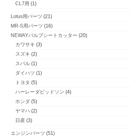
1
個
CL7用
1
ー
品
商
ジ
個
の
21
Lotus用パーツ
21
か
品
の
商
ら
個
16
MR-S用パーツ
16
選
商
品
の
個
20
NEWAYバルブシートカッター
20
択
品
で
商
の
3
個
カワサキ
3
き
品
商
個
の
2
スズキ
2
ま
す
品
の
商
個
1
スバル
1
商
品
の
個
1
ダイハツ
1
品
商
の
個
5
トヨタ
5
品
商
の
個
4
ハーレーダビッドソン
4
品
商
の
個
5
ホンダ
5
品
商
の
個
2
ヤマハ
2
品
商
の
個
3
日産
3
品
商
の
個
51
エンジンパーツ
51