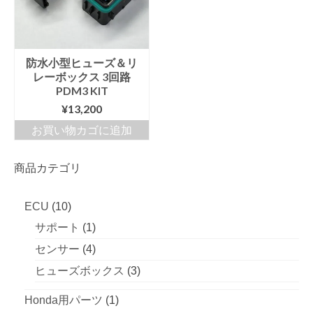
数
の
バ
リ
エ
防水小型ヒューズ＆リ
ー
レーボックス 3回路
シ
PDM3 KIT
ョ
¥
13,200
ン
お買い物カゴに追加
が
あ
り
商品カテゴリ
ま
す。
オ
10
ECU
10
プ
個
シ
1
サポート
1
ョ
の
個
4
センサー
4
ン
商
は
の
個
3
ヒューズボックス
3
商
品
商
の
個
品
1
Honda用パーツ
1
ペ
品
商
の