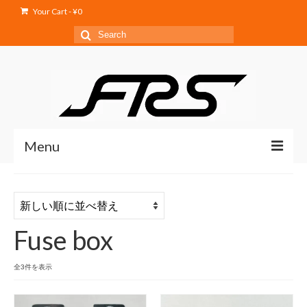
Your Cart
-
¥
0
Search
for:
Menu
Home
Service
Fuse box
Products
Shop
新
全3件を表示
し
Blog
い